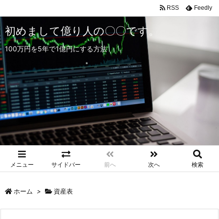
RSS
Feedly
初めまして億り人の〇〇です。
100万円を5年で1億円にする方法
メニュー
サイドバー
前へ
次へ
検索
ホーム
>
資産表