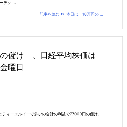
テク ...
記事を読む
本日は、18万円の ...
円の儲け 、日経平均株価は
,金曜日
ディーエルイーで多少の合計の利益で77000円の儲け。