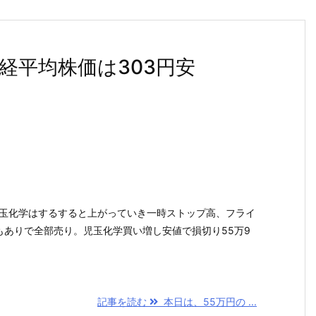
日経平均株価は303円安
児玉化学はするすると上がっていき一時ストップ高、フライ
もありで全部売り。児玉化学買い増し安値で損切り55万9
記事を読む
本日は、55万円の ...