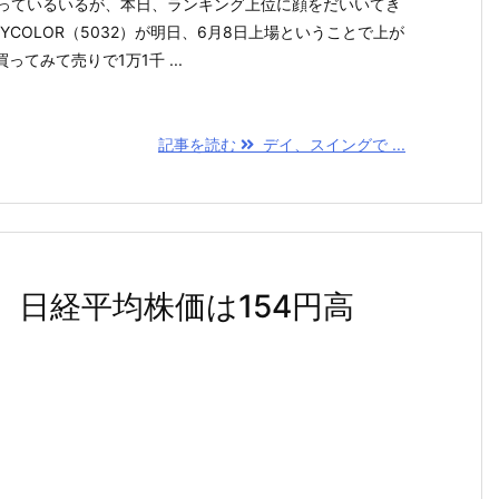
、買っているいるが、本日、ランキング上位に顔をだいいてき
YCOLOR（5032）が明日、6月8日上場ということで上が
てみて売りで1万1千 ...
記事を読む
デイ、スイングで ...
 日経平均株価は154円高