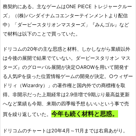
務契約にある。主なゲームはONE PIECE トレジャークルー
ズ」（(株)バンダイナムコエンターテインメントより配信
中）「ダービースタリオンマスターズ」『みんゴル』など
で材料は以下のことで買っていた。
ドリコムの20年の主な思惑と材料、しかしながら業績以外
は今後の展開で結果でていない。ダービースタリオン マス
ターズ』のグローバル展開が決定○AROWを用いて開発す
る人気IPを扱った位置情報ゲームの開発が決定。○ウィザー
ドリィ（Wizardry）」の著作権と国内外での商標権を取
得。非開示だった上期経常は2.9倍増で9期ぶり最高益更新
へなど業績も今期、来期の四季報予想もいいという事で売
今年も続く材料と思惑。
買を繰り返していた。
ドリコムのチャートは20年4月～11月までは右肩あがり。