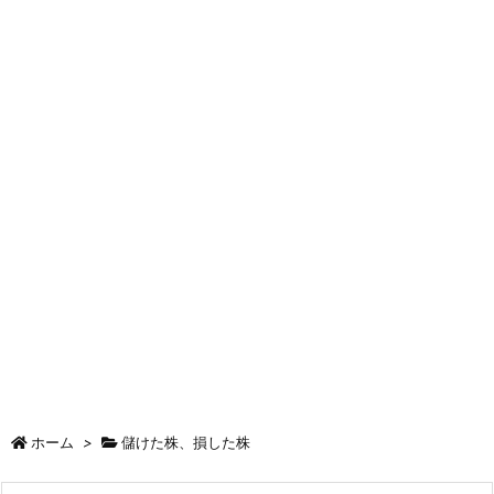
ホーム
>
儲けた株、損した株