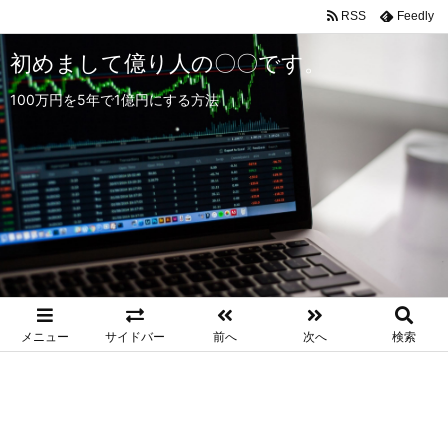
RSS
Feedly
初めまして億り人の〇〇です。
100万円を5年で1億円にする方法
メニュー
サイドバー
前へ
次へ
検索