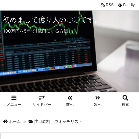
RSS
Feedly
初めまして億り人の〇〇です。
100万円を5年で1億円にする方法
メニュー
サイドバー
前へ
次へ
検索
ホーム
>
注目銘柄、ウオッチリスト