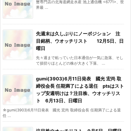
蟹専門店の北海道網走水産 池上通信機 <6771>、世
界最 ...
先週末は久しぶりにノーポジション 注
目銘柄、ウオッチリスト 12月5日、日
曜日
先々週まで粘っていた日本通信が一気に急落、そし
て損切りほとんどの株が大きく下落、 ...
gumi(3903)6月11日発表 國光 宏尚 取
締役会長 任期満了による退任 ptsはスト
ップ安週明けは？注目株、ウオッチリス
ト 6月13日、日曜日
☆gumi(3903)6月11日発表 國光 宏尚 取締役会長 任期満了による退
任 ...
注目株ウオッチリスト 9月5日、日曜日