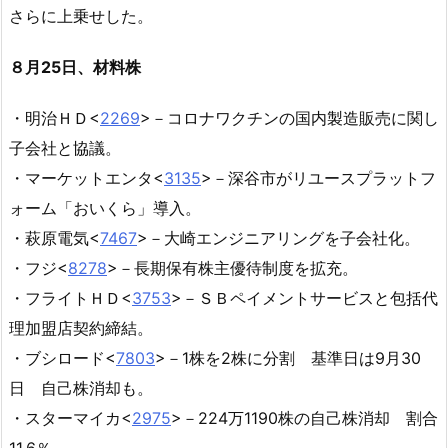
さらに上乗せした。
８月25日、材料株
・明治ＨＤ<
2269
>－コロナワクチンの国内製造販売に関し
子会社と協議。
・マーケットエンタ<
3135
>－深谷市がリユースプラットフ
ォーム「おいくら」導入。
・萩原電気<
7467
>－大崎エンジニアリングを子会社化。
・フジ<
8278
>－長期保有株主優待制度を拡充。
・フライトＨＤ<
3753
>－ＳＢペイメントサービスと包括代
理加盟店契約締結。
・ブシロード<
7803
>－1株を2株に分割 基準日は9月30
日 自己株消却も。
・スターマイカ<
2975
>－224万1190株の自己株消却 割合
11.6％。