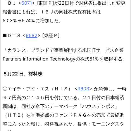
ＩＢＪ <
6071
> [東証Ｐ]が22日付で財務省に提出した変更
報告書によれば、ＩＢＪの同社株式保有比率は
5.03％→6.74％に増加した。
■ＤＴＳ <
9682
> [東証Ｐ]
「カランス」ブランドで事業展開する米国ITサービス企業
Partners Information Technologyの株式51％を取得する。
８月22 日、材料株
〇エイチ・アイ・エス（ＨＩＳ） <
9603
> が急伸し、一時
９７円高の２１４５円を付けている。２１日付の日本経済
新聞は、同社が傘下のテーマパーク「ハウステンボス」
（ＨＴＢ）を香港拠点のファンドＰＡＧへの売却で最終調
整に入ったと報じ、材料視された。提供：モーニングスタ