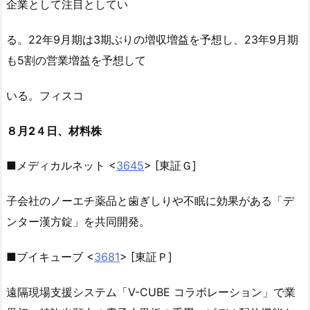
企業として注目としてい
る。22年9月期は3期ぶりの増収増益を予想し、23年9月期
も5割の営業増益を予想して
いる。フィスコ
８月2４日、材料株
■メディカルネット <
3645
> [東証Ｇ]
子会社のノーエチ薬品と歯ぎしりや不眠に効果がある「デ
ンター漢方錠」を共同開発。
■ブイキューブ <
3681
> [東証Ｐ]
遠隔現場支援システム「V-CUBE コラボレーション」で業