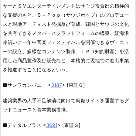
サーとＳＭエンターテインメントはサウジ投資部の積極的
な支援のもと、Ｓ－Ｐｏｐ（サウジポップ）のプロデュー
スと現地アーティスト発掘及び育成、韓国とサウジの文化
を共有できるメタバースプラットフォームの構築、紅海沿
岸沿いに一年中音楽フェスティバルを開催できるヴェニュ
ーの設立、多様なコンテンツ製作、ＩＰ（知的財産）を活
用した商品製作及び販売など、本格的に現地での進出事業
を推進することになるという。
■サンワカンパニー <
3187
> [東証Ｇ]
建築業界の人手不足解消に向けて就職サイトを運営するグ
ッドニュースと資本業務提携。
■デジタルプラス <
3691
> [東証Ｇ]