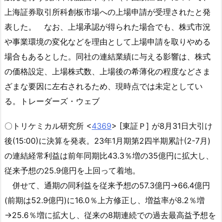
上海証券取引所科創板市場への上場申請が受理されたと発
表した。 なお、上場承認が得られた場合でも、株式市況
や事業環境の変化などを理由として上場申請を取りやめる
場合もあるとした。同社の連結業績に与える影響は、株式
の価格設定、上場株式数、上場後の希薄化の程度などさま
ざまな要因に左右されるため、現時点では未定としてい
る。トレーダーズ・ウェブ
〇トリケミカル研究所 <
4369
> [東証Ｐ] が8月31日大引け
後(15:00)に決算を発表。23年1月期第2四半期累計(2-7月)
の連結経常利益は前年同期比43.3％増の35億円に拡大し、
従来予想の25.9億円を上回って着地。
併せて、通期の同利益を従来予想の57.3億円→66.4億円
(前期は52.9億円)に16.0％上方修正し、増益率が8.2％増
→25.6％増に拡大し、従来の8期連続での過去最高益予想を