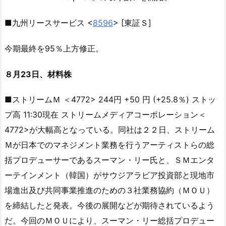
■九州リースサービス <
8596
> [東証Ｓ]
今期最終を95％上方修正。
８月23日、材料株
■ストリームＭ ＜4772> 244円 +50 円 (+25.8％) ストッ
プ高 11:30現在 ストリームメディアコーポレーション＜
4772>が大幅高となっている。同社は２２日、ストリーム
Ｍが日本でのマネジメント業務を行うアーティストらの総
括プロデューサーであるスーマン・リー氏と、ＳＭエンタ
ーテインメント（韓国）がサウジアラビア投資部と現地市
場進出及び共同事業推進のための３社業務協約（ＭＯＵ）
を締結したと発表。今後の展開などが期待されているよう
だ。今回のＭＯＵにより、スーマン・リー総括プロデュー