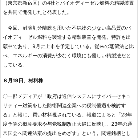
（東京都新宿区）の4社とバイオディーゼル燃料の精製装置
を共同で開発したと発表した。
今回、耐溶剤分離膜を用いた不純物の少ない高品質のバ
イオディーゼル燃料を製造する精製装置を開発。特許も出
願中であり、9月に上市を予定している。従来の蒸留法と比
べ、エネルギーの消費が少なく環境にも優しい精製法だと
している。
８月19日、材料株
〇一部メディアが「政府は通信システムにサイバーセキュ
リティー対策をした防衛関連企業への税制優遇を検討す
る」と報じ、買い材料視されている。報道によると「23年
度予算の概算要求や与党税制改正大綱に反映し、23年の通
常国会へ関連法案の提出をめざす」という。関連銘柄とし