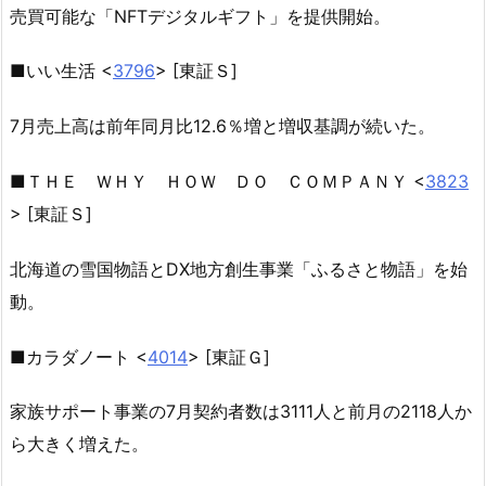
売買可能な「NFTデジタルギフト」を提供開始。
■いい生活 <
3796
> [東証Ｓ]
7月売上高は前年同月比12.6％増と増収基調が続いた。
■ＴＨＥ ＷＨＹ ＨＯＷ ＤＯ ＣＯＭＰＡＮＹ <
3823
> [東証Ｓ]
北海道の雪国物語とDX地方創生事業「ふるさと物語」を始
動。
■カラダノート <
4014
> [東証Ｇ]
家族サポート事業の7月契約者数は3111人と前月の2118人か
ら大きく増えた。