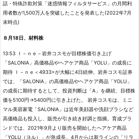
話・特殊詐欺対策「迷惑情報フィルタサービス」の月間利
用者数が1,500万人を突破したことを発表した(2022年7月
末時点)
８月18日、材料株
13:53 Ｉ－ｎｅ－岩井コスモが目標株価引き上げ
「SALONIA」高価格品やヘアケア商品「YOLU」の成長に
期待 Ｉ－ｎｅ＜4933>が大幅に4日続伸。岩井コスモ証券
では、「SALONIA」の高価格品やヘアケア商品「YOLU」
の成長に期待するとして、投資判断は「A」を継続、目標株
価を5100円→5400円に引き上げた。 岩井コスモは、ミニ
マル美容家電「SALONIA」は近年美顔器や洗顔ブラシなど
高価格品も投入し、販売が引き続き好調と指摘。育成ブラ
ンドでは、2021年9月より販売を開始したヘアケア商品
「YOLU（ヨル）」が急成長。4月からは新ラインの「リラ