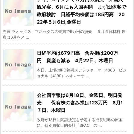
観光客、6月にも入国再開 まず団体客で
政府検討 日経平均株価は 185円高 20
22年５月6日,金曜日
売買 ラオックス、マネックスの売買で9万円の損失 ５月６日材料 政
府は6月をメ ...
日経平均は679円高 含み損は200万
円 資産も減る 4月22日、木曜日
本日、上場のIPO銘柄ステラファーマ（4888）ビジ
ョナル（4190）ネオマーケ ...
会社四季報は6月18日、金曜日、明日発
売 保有株の含み損は123万円 6月1
７日、木曜日
政府が18日に閣議決定を予定する成長戦略の原案
に、特別買収目的会社「SPAC」の ...