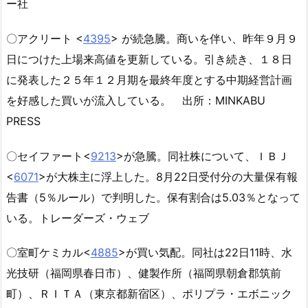
ー社
〇アクリート <
4395
> が続急騰。商いを伴い、昨年９月９
日につけた上場来高値を更新している。引き続き、１８日
に発表した２５年１２月期を最終年度とする中期経営計画
を好感した買いが流入している。 出所：MINKABU
PRESS
〇セイファート<
9213
>が急騰。同社株について、ＩＢＪ
<
6071
>が大株主に浮上した。8月22日受付分の大量保有報
告書（5％ルール）で判明した。保有割合は5.03％となって
いる。トレーダーズ・ウェブ
〇室町ケミカル<
4885
>が買い気配。同社は22日11時、水
光技研（福岡県春日市）、健製作所（福岡県朝倉郡筑前
町）、ＲＩＴＡ（東京都新宿区）、ポリプラ・エボニック