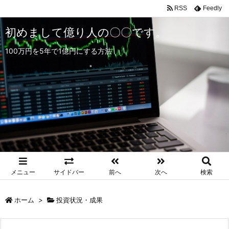
RSS
Feedly
初めまして億り人の〇〇です。
100万円を5年で1億円にする方法
メニュー
サイドバー
前へ
次へ
検索
ホーム
>
投資状況・成果