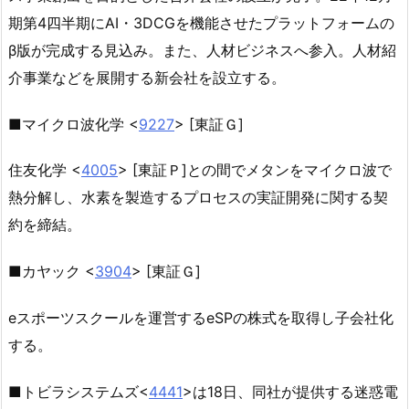
期第4四半期にAI・3DCGを機能させたプラットフォームの
β版が完成する見込み。また、人材ビジネスへ参入。人材紹
介事業などを展開する新会社を設立する。
■マイクロ波化学 <
9227
> [東証Ｇ]
住友化学 <
4005
> [東証Ｐ]との間でメタンをマイクロ波で
熱分解し、水素を製造するプロセスの実証開発に関する契
約を締結。
■カヤック <
3904
> [東証Ｇ]
eスポーツスクールを運営するeSPの株式を取得し子会社化
する。
■トビラシステムズ<
4441
>は18日、同社が提供する迷惑電