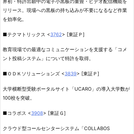
界初・特許出願中の電子小黒板の重畳・ビデオ配信機能を
リリース。現場への黒板の持ち込みが不要になるなど作業
を効率化。
■テクマトリックス <
3762
> [東証Ｐ]
教育現場での最適なコミュニケーションを支援する「コメ
ント投稿システム」について特許を取得。
■ＯＤＫソリューションズ <
3839
> [東証Ｐ]
大学横断型受験ポータルサイト「UCARO」の導入大学数が
100校を突破。
■コラボス <
3908
> [東証Ｇ]
クラウド型コールセンターシステム「COLLABOS