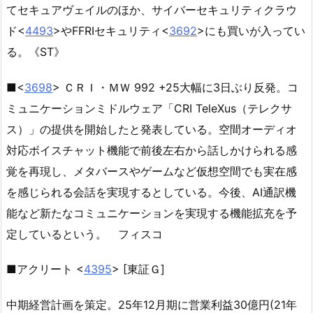
てセキュアヴェイルのほか、サイバーセキュリティクラウ
ド<
4493
>やFFRIセキュリティ<
3692
>にも買いが入ってい
る。《ST》
■<
3698
> ＣＲＩ・ＭＷ 992 +25大幅に3日ぶり反発。コ
ミュニケーションミドルウェア「CRI TeleXus（テレクサ
ス）」の提供を開始したと発表している。空間オーディオ
対応ボイスチャット機能で前後左右から話しかけられる感
覚を再現し、メタバースやゲームなど仮想空間でも実在感
を感じられる会話を実現するとしている。今後、AI通訳機
能など新たなコミュニケーションを実現する機能拡充を予
定しているという。 フィスコ
■アクリート <
4395
> [東証Ｇ]
中期経営計画を策定。25年12月期に営業利益30億円(21年