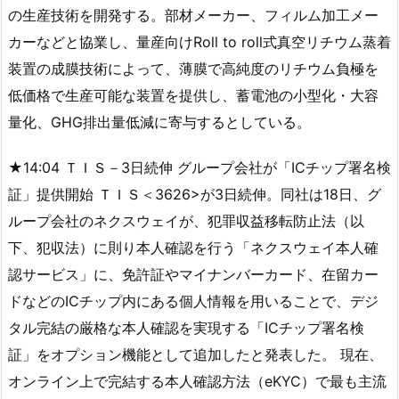
の生産技術を開発する。部材メーカー、フィルム加工メー
カーなどと協業し、量産向けRoll to roll式真空リチウム蒸着
装置の成膜技術によって、薄膜で高純度のリチウム負極を
低価格で生産可能な装置を提供し、蓄電池の小型化・大容
量化、GHG排出量低減に寄与するとしている。
★14:04 ＴＩＳ－3日続伸 グループ会社が「ICチップ署名検
証」提供開始 ＴＩＳ＜3626>が3日続伸。同社は18日、グ
ループ会社のネクスウェイが、犯罪収益移転防止法（以
下、犯収法）に則り本人確認を行う「ネクスウェイ本人確
認サービス」に、免許証やマイナンバーカード、在留カー
ドなどのICチップ内にある個人情報を用いることで、デジ
タル完結の厳格な本人確認を実現する「ICチップ署名検
証」をオプション機能として追加したと発表した。 現在、
オンライン上で完結する本人確認方法（eKYC）で最も主流