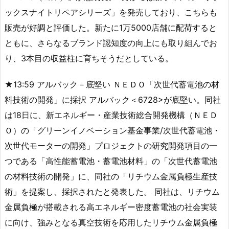
ックスナイトリペアシリーズ」を発売しており、こちらも
販売が好調と評価した。新たに1万5000店舗に配荷すると
ともに、さらなるブランド認知度の向上にも取り組んでお
り、3本目の収益柱に育ちそうだとしている。
★13:59 アルバック－底堅い ＮＥＤＯ「次世代蓄電池の材
料技術の開発」に採択 アルバック＜6728>が底堅い。同社
は18日に、新エネルギー・産業技術総合開発機構（ＮＥＤ
Ｏ）の「グリーンイノベーション基金事業/次世代蓄電池・
次世代モーターの開発」プロジェクトの研究開発項目の一
つである「高性能蓄電池・蓄電池材料」の「次世代蓄電池
の材料技術の開発」に、同社の「リチウム金属負極生産技
術」を提案し、採択されたと発表した。 同社は、リチウム
金属負極が搭載される高エネルギー密度蓄電池の社会実装
に向け、強みとなる真空技術を応用したリチウム金属負極