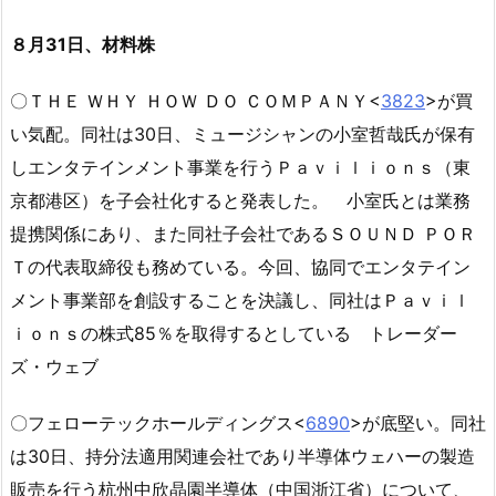
８月31日、材料株
〇ＴＨＥ ＷＨＹ ＨＯＷ ＤＯ ＣＯＭＰＡＮＹ<
3823
>が買
い気配。同社は30日、ミュージシャンの小室哲哉氏が保有
しエンタテインメント事業を行うＰａｖｉｌｉｏｎｓ（東
京都港区）を子会社化すると発表した。 小室氏とは業務
提携関係にあり、また同社子会社であるＳＯＵＮＤ ＰＯＲ
Ｔの代表取締役も務めている。今回、協同でエンタテイン
メント事業部を創設することを決議し、同社はＰａｖｉｌ
ｉｏｎｓの株式85％を取得するとしている トレーダー
ズ・ウェブ
〇フェローテックホールディングス<
6890
>が底堅い。同社
は30日、持分法適用関連会社であり半導体ウェハーの製造
販売を行う杭州中欣晶園半導体（中国浙江省）について、