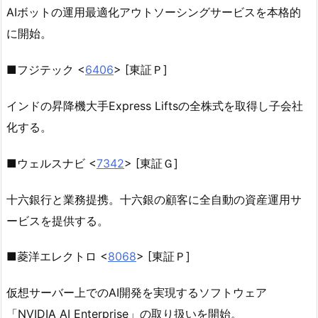
AIボットの運用最適化アウトソーシングサービスを本格的
に開始。
■フジテック <
6406
> [東証Ｐ]
インドの昇降機大手Express Liftsの全株式を取得し子会社
化する。
■ウェルスナビ <
7342
> [東証Ｇ]
十六銀行と業務提携。十六銀の顧客に全自動の資産運用サ
ービスを提供する。
■菱洋エレクトロ <
8068
> [東証Ｐ]
仮想サーバー上でのAI開発を実現するソフトウェア
「NVIDIA AI Enterprise」の取り扱いを開始。