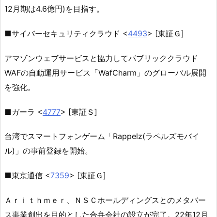
12月期は4.6億円)を目指す。
■サイバーセキュリティクラウド <
4493
> [東証Ｇ]
アマゾンウェブサービスと協力してパブリッククラウド
WAFの自動運用サービス「WafCharm」のグローバル展開
を強化。
■ガーラ <
4777
> [東証Ｓ]
台湾でスマートフォンゲーム「Rappelz(ラペルズモバイ
ル)」の事前登録を開始。
■東京通信 <
7359
> [東証Ｇ]
Ａｒｉｔｈｍｅｒ、ＮＳＣホールディングスとのメタバー
ス事業創出を目的とした合弁会社の設立が完了。22年12月