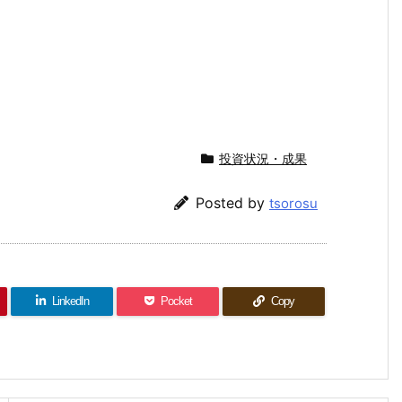
投資状況・成果
Posted by
tsorosu
LinkedIn
Pocket
Copy