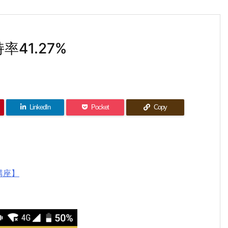
41.27%
LinkedIn
Pocket
Copy
講座】