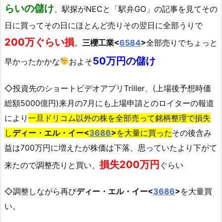
らいの儲け
、駅探がNECと「駅弁GO」の記事を見てその
日に買ってその日にほとんど売りその翌日に全部うりで
200万ぐらい損
。
三櫻工業<
6584
>
全部売りでちょっと
50万円の儲け
早かったかかな
およそ
◇投資先のショートビデオアプリTriller、(上場後予想時価
総額5000億円)来月の7月にも上場申請とのロイターの報道
により
一旦ドリコム以外の株を全部売って銘柄整理で損失
し
ディー・エル・イー<
3686
>
を大量に買った
その後含み
益は700万円に増えたが株価は下落、思っていたより下がて
損失200万円
来たので調整売りと買い、
ぐらい
◇調整しながら再び
ディー・エル・イー<
3686
>
を大量買
い。