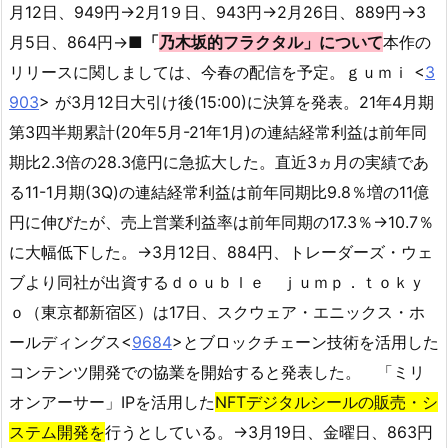
月12日、949円→2月1９日、943円→2月26日、889円→3
月5日、864円→
■「
乃木坂的フラクタル」について
本作の
リリースに関しましては、今春の配信を予定。ｇｕｍｉ <
3
903
> が3月12日大引け後(15:00)に決算を発表。21年4月期
第3四半期累計(20年5月-21年1月)の連結経常利益は前年同
期比2.3倍の28.3億円に急拡大した。直近3ヵ月の実績であ
る11-1月期(3Q)の連結経常利益は前年同期比9.8％増の11億
円に伸びたが、売上営業利益率は前年同期の17.3％→10.7％
に大幅低下した。→3月12日、884円、トレーダーズ・ウェ
ブより同社が出資するｄｏｕｂｌｅ ｊｕｍｐ．ｔｏｋｙ
ｏ（東京都新宿区）は17日、スクウェア・エニックス・ホ
ールディングス<
9684
>とブロックチェーン技術を活用した
コンテンツ開発での協業を開始すると発表した。 「ミリ
オンアーサー」IPを活用した
NFTデジタルシールの販売・シ
ステム開発を
行うとしている。→3月19日、金曜日、863円