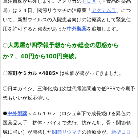
旦注目株から外します。アメリカの
ＦＤＡ
（＝食品医薬品
局）は２４日、関節リウマチの治療薬「
アクテムラ
」につ
いて、新型ウイルスの入院患者向けの治療薬として緊急使
用を許可すると発表があった
中外製薬
を追加します。
大黒屋が四季報予想からか総会の思惑から
〇
か？、40円から100円突破。
〇
室町ケミカル <4885>
は株価が騰がってきました。
〇日本ガイシ、三洋化成は次世代電池関連で低PERで今期予
想もいいが反応薄い。
●
中外製薬
＜４５１９＞（ロシュ傘下で成長続ける異色の
医薬品大手。抗体・バイオで先行、抗がん剤、骨・関節領
域に強い）が開発した
関節リウマチ
の治療薬が、
新型コロ