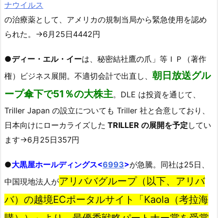
ナウイルス
の治療薬として、アメリカの規制当局から緊急使用を認め
られた。→6月25日4442円
●
ディー・エル・イー
は、秘密結社鷹の爪」等ＩＰ（著作
朝日放送グル
権）ビジネス展開。不適切会計で出直し、
ープ傘下で51％の大株主
。DLE は投資を通じて、
Triller Japan の設立についても Triller 社と合意しており、
日本向けにローカライズした
TRILLER の展開を予定
してい
ます→6月25日357円
●
大黒屋ホールディングス<
6993
>
が急騰。同社は25日、
アリババグループ（以下、アリバ
中国現地法人が
バ）の越境ECポータルサイト「Kaola（考拉海
購））」より、最優秀戦略パートナー賞を受賞