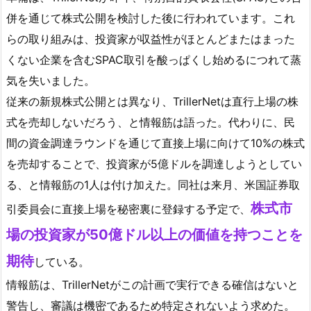
併を通じて株式公開を検討した後に行われています。これ
らの取り組みは、投資家が収益性がほとんどまたはまった
くない企業を含むSPAC取引を酸っぱくし始めるにつれて蒸
気を失いました。
従来の新規株式公開とは異なり、TrillerNetは直行上場の株
式を売却しないだろう、と情報筋は語った。代わりに、民
間の資金調達ラウンドを通じて直接上場に向けて10%の株式
を売却することで、投資家が5億ドルを調達しようとしてい
る、と情報筋の1人は付け加えた。同社は来月、米国証券取
株式市
引委員会に直接上場を秘密裏に登録する予定で、
場の投資家が50億ドル以上の価値を持つことを
期待
している。
情報筋は、TrillerNetがこの計画で実行できる確信はないと
警告し、審議は機密であるため特定されないよう求めた。