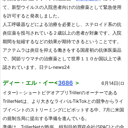
て、新型ウイルスの入院患者向けの治療薬として緊急使用
を許可すると発表しました。
人工呼吸器などによる治療を必要とし、ステロイド系の抗
炎症薬を投与されている２歳以上の患者が対象です。入院
期間を短縮するなどの効果が期待できるということです。
アクテムラは炎症を抑える働きをする国産初の抗体医薬品
で、関節リウマチの治療薬として世界１１０か国以上で承
認されています。日テレnews24
ディー・エル・イー<
3686
＞
6月14日(ロ
イター) – ショートビデオアプリTrillerのオーナーである
TrillerNetは、より大きなライバルTikTokとの競争からライ
ブイベントのストリーミングにピボットする中、7月に米国
の規制当局に提出する準備を進んでいる。
準備は、TrillerNetが昨年、特別目的買収会社(SPAC)との合