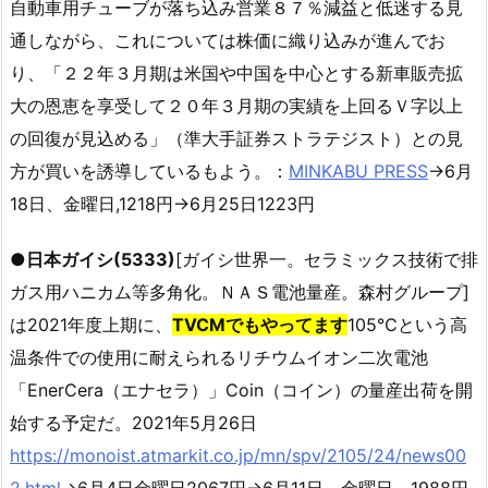
自動車用チューブが落ち込み営業８７％減益と低迷する見
通しながら、これについては株価に織り込みが進んでお
り、「２２年３月期は米国や中国を中心とする新車販売拡
大の恩恵を享受して２０年３月期の実績を上回るＶ字以上
の回復が見込める」（準大手証券ストラテジスト）との見
方が買いを誘導しているもよう。：
MINKABU PRESS
→6月
18日、金曜日,1218円→6月25日1223円
●
日本ガイシ(5333)
[ガイシ世界一。セラミックス技術で排
ガス用ハニカム等多角化。ＮＡＳ電池量産。森村グループ]
は2021年度上期に、
TVCMでもやってます
105℃という高
温条件での使用に耐えられるリチウムイオン二次電池
「EnerCera（エナセラ）」Coin（コイン）の量産出荷を開
始する予定だ。2021年5月26日
https://monoist.atmarkit.co.jp/mn/spv/2105/24/news00
2.html
→6月4日金曜日2067円→6月11日、金曜日、1988円