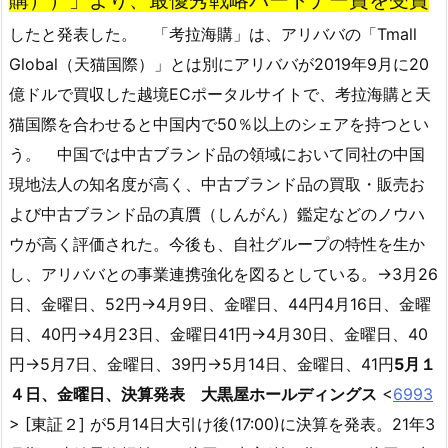
したと発表した。 「考拉海購」は、アリババの「Tmall
Global（天猫国際）」とは別にアリババが2019年9月に20
億ドルで買収した越境ECポータルサイトで、考拉海購と天
猫国際を合わせると中国内で50％以上のシェアを持つとい
う。 中国では中古ブランド品の領域において同社の中国
現地法人の知名度が高く、中古ブランド品の買取・販売お
よび中古ブランド品の真贋（しんがん）鑑定などのノウハ
ウが高く評価された。今後も、自社グループの特性を生か
し、アリババとの事業連携強化を図るとしている。→3月26
日、金曜日、52円→4月9日、金曜日、44円4月16日、金曜
日、40円→4月23日、金曜日41円→4月30日、金曜日、40
円→5月7日、金曜日、39円→5月14日、金曜日、41円
5月１
４日、金曜日、決算発表
大黒屋ホールディングス
<
6993
> [東証２] が5月14日大引け後(17:00)に決算を発表。21年3