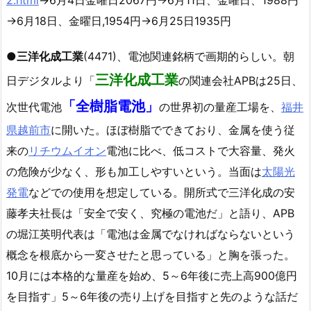
→6月18日、金曜日,1954円→6月25日1935円
●
三洋化成工業
(4471)、電池関連銘柄で画期的らしい。朝
三洋化成工業
日デジタルより「
の関連会社APBは25日、
「全樹脂電池」
次世代電池
の世界初の量産工場を、
福井
県
越前市
に開いた。ほぼ樹脂でできており、金属を使う従
来の
リチウムイオン
電池に比べ、低コストで大容量、発火
の危険が少なく、形も加工しやすいという。当面は
太陽光
発電
などでの使用を想定している。開所式で三洋化成の安
藤孝夫社長は「安全で安く、究極の電池だ」と語り、APB
の堀江英明代表は「電池は金属でなければならないという
概念を根底から一変させたと思っている」と胸を張った。
10月には本格的な量産を始め、5～6年後に売上高900億円
を目指す」5～6年後の売り上げを目指すと先のような話だ