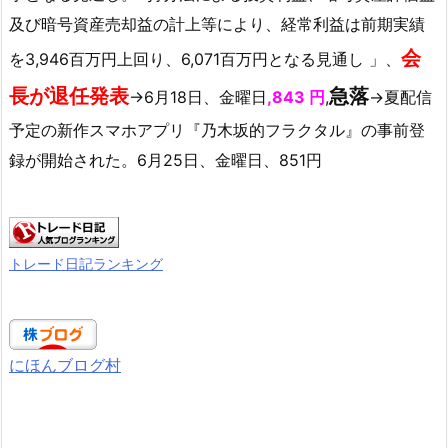
及び暗号資産売却益の計上等により、経常利益は前期実績
会
を3,946百万円上回り、6,071百万円となる見通し 」、
長が退任
発表
急落
→6月18日、金曜日
,843 円
,
→夏配信
予定の新作スマホアプリ『乃木坂的フラクタル』の事前登
録が開始された。6月25日、金曜日、851円
トレード日記ランキング
にほんブログ村