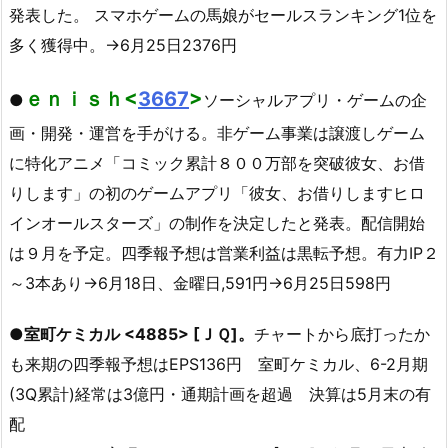
発表した。 スマホゲームの馬娘がセールスランキング1位を
多く獲得中。→6月25日2376円
ｅｎｉｓｈ<
3667
>
●
ソーシャルアプリ・ゲームの企
画・開発・運営を手がける。非ゲーム事業は譲渡しゲーム
に特化アニメ「コミック累計８００万部を突破彼女、お借
りします」の初のゲームアプリ「彼女、お借りしますヒロ
インオールスターズ」の制作を決定したと発表。配信開始
は９月を予定。四季報予想は営業利益は黒転予想。有力IP２
～3本あり→6月18日、金曜日,591円→6月25日598円
●
室町ケミカル <4885> [ＪＱ]。
チャートから底打ったか
も来期の四季報予想はEPS136円 室町ケミカル、6-2月期
(3Q累計)経常は3億円・通期計画を超過 決算は5月末の有
配