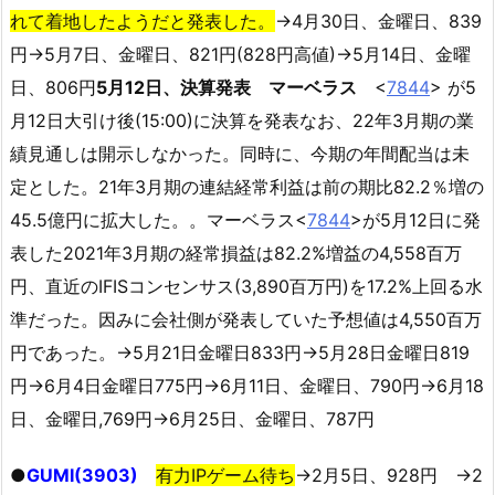
れて着地したようだと発表した。
→4月30日、金曜日、839
円→5月7日、金曜日、821円(828円高値)→5月14日、金曜
日、806円
5月12日、決算発表 マーベラス
<
7844
> が5
月12日大引け後(15:00)に決算を発表なお、22年3月期の業
績見通しは開示しなかった。同時に、今期の年間配当は未
定とした。21年3月期の連結経常利益は前の期比82.2％増の
45.5億円に拡大した。。マーベラス<
7844
>が5月12日に発
表した2021年3月期の経常損益は82.2%増益の4,558百万
円、直近のIFISコンセンサス(3,890百万円)を17.2%上回る水
準だった。因みに会社側が発表していた予想値は4,550百万
円であった。→5月21日金曜日833円→5月28日金曜日819
円→6月4日金曜日775円→6月11日、金曜日、790円→6月18
日、金曜日,769円→6月25日、金曜日、787円
●
GUMI(3903)
有力IPゲーム待ち
→2月5日、928円 →2