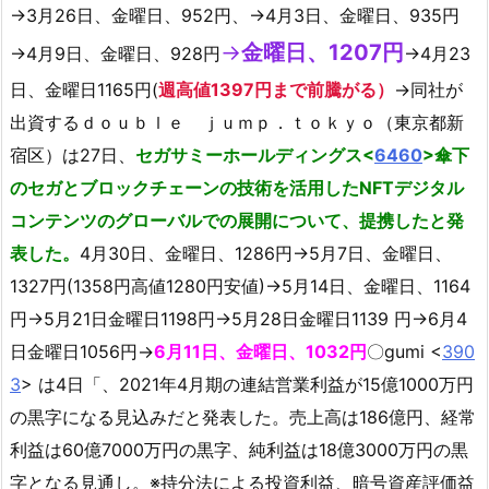
→3月26日、金曜日、952円、→4月3日、金曜日、935円
→
金曜日、1207円
→4月9日、金曜日、928円
→4月23
日、金曜日1165円(
週高値1397円まで前騰がる）
→同社が
出資するｄｏｕｂｌｅ ｊｕｍｐ．ｔｏｋｙｏ（東京都新
宿区）は27日、
セガサミーホールディングス<
6460
>傘下
のセガとブロックチェーンの技術を活用したNFTデジタル
コンテンツのグローバルでの展開について、提携したと発
表した。
4月30日、金曜日、1286円→5月7日、金曜日、
1327円(1358円高値1280円安値)→5月14日、金曜日、1164
円→5月21日金曜日1198円→5月28日金曜日1139 円→6月4
日金曜日1056円→
6月11日、金曜日、1032円
〇gumi <
390
3
> は4日「、2021年4月期の連結営業利益が15億1000万円
の黒字になる見込みだと発表した。売上高は186億円、経常
利益は60億7000万円の黒字、純利益は18億3000万円の黒
字となる見通し。※持分法による投資利益、暗号資産評価益