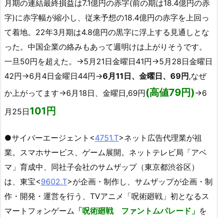
月期の連結最終損益は7.1億円の赤字(前の期は18.4億円の赤
字)に赤字幅が縮小し、従来予想の18.4億円の赤字を上回っ
て着地。22年3月期は4.8億円の黒字に浮上する見通しとな
った。中国企業の絡みもあって週明けは上がりそうです。
一旦50円を超えた。→5月21日金曜日41円→5月28日金曜日
42円→6月4日金曜日44円→
6月11日、金曜日、69円
,なぜ
(高値79円)
か上がってます→6月18日、金曜日,69円
→6
101円
月25日
●
サイバーエージェント<
4751.T
>
ネット広告代理業が祖
業。スマホサービス、ゲーム展開。ネットテレビ局「アベ
マ」育成中、同社子会社のサムザップ（東京都渋谷区）
は、東宝<
9602.T
>が企画・制作し、サムザップが企画・制
作・開発・運営を行う、TVアニメ「呪術廻戦」初となるス
マートフォンゲーム
「呪術廻戦 ファントムパレード」
を