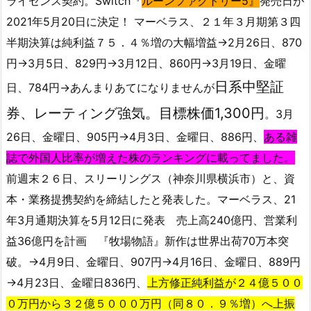
ライセンス契約。Switch『
ルーンファクトリー5』
発売日が
2021年5月20日に決定！ マーベラス、２１年３月期第３四
半期決算は純利益７５．４％増の大幅増益→2月26日、870
円→3月5日、829円→3月12日、860円→3月19日、金曜
日系中堅証
日、784円→あんまりあてになりませんが
券、レーティング強気。目標株価1,300円
。3月
26日、金曜日、905円→4月3日、金曜日、886円、
ある雑
誌で外国人比率が増えた株のランキングに載ってました。
前週末２６日、スリーリングス（神奈川県横浜市）と、資
本・業務提携契約を締結したと発表した。マーベラス、21
年3月通期決算を5月12日に発表 売上高240億円、営業利
益36億円を計画 『牧場物語』新作は世界出荷70万本突
破。→4月9日、金曜日、907円→4月16日、金曜日、889円
→4月23日、金曜日836円、
上方修正純利益が２４億５００
０万円から３２億５０００万円（同８０．９％増）へ上振