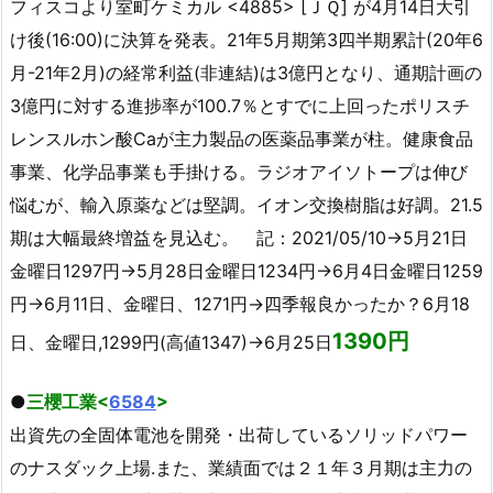
フィスコより室町ケミカル <4885> [ＪＱ] が4月14日大引
け後(16:00)に決算を発表。21年5月期第3四半期累計(20年6
月-21年2月)の経常利益(非連結)は3億円となり、通期計画の
3億円に対する進捗率が100.7％とすでに上回ったポリスチ
レンスルホン酸Caが主力製品の医薬品事業が柱。健康食品
事業、化学品事業も手掛ける。ラジオアイソトープは伸び
悩むが、輸入原薬などは堅調。イオン交換樹脂は好調。21.5
期は大幅最終増益を見込む。 記：2021/05/10→5月21日
金曜日1297円→5月28日金曜日1234円→6月4日金曜日1259
円→6月11日、金曜日、1271円→四季報良かったか？6月18
1390円
日、金曜日,1299円(高値1347)→6月25日
●
三櫻工業<
6584
>
出資先の全固体電池を開発・出荷しているソリッドパワー
のナスダック上場.また、業績面では２１年３月期は主力の