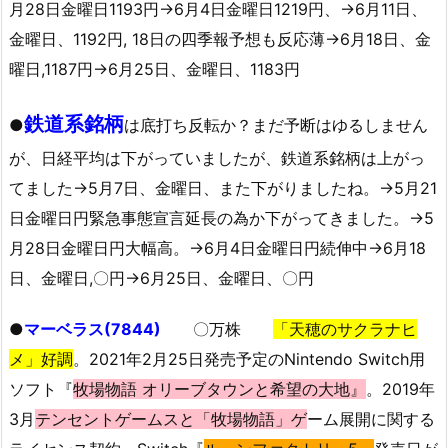
月28日金曜日1193円→6月4日金曜日1219円、→6月11日、
金曜日、1192円, 18日の四季報予想も反応薄→6月18日、金
曜日,1187円→6月25日、金曜日、1183円
鉄道系銘柄
●
は底打ち反転か？まだ予断はゆるしません
が、日経平均は下がっていましたが、鉄道系銘柄は上がっ
てました→5月7日、金曜日、また下がりましたね。→5月21
日金曜日円緊急事態宣言延長の為か下がってきました。→5
月28日金曜日円大幅高。→6月4日金曜日円続伸中→6月18
日、金曜日,〇円→6月25日、金曜日、〇円
●
マーベラス(7844)
〇万株
「天穂のサクラナヒ
メ」好調
。2021年2月25日発売予定のNintendo Switch用
ソフト『
牧場物語 オリーブタウンと希望の大地』
。2019年
3月
テンセントゲームスと「牧場物語」ゲ
ーム展開に関する