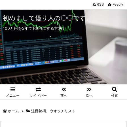
RSS
Feedly
初めまして億り人の〇〇です。
100万円を5年で1億円にする方法
メニュー
サイドバー
前へ
次へ
検索
ホーム
>
注目銘柄、ウオッチリスト