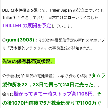
DLE は本件投資を通じて、Triller Japan の設立についても
Triller 社と合意しており、日本向けにローカライズした
TRILLER の展開を予定
しています。
gumi(3903)
〇
より2021年夏配信予定の新作スマホアプ
リ『乃木坂的フラクタル』の事前登録が開始された。
先週の保
有株売買状況、
タムラ
◇子会社が次世代の電池量産に世界で初めて成功で
製作所を22，23日で買って24日に売った
。、
騰がってきて一時ストップ高1105円
そ
徐々に
。
の後1070円前後で5万株全部売りで1100万ぐ