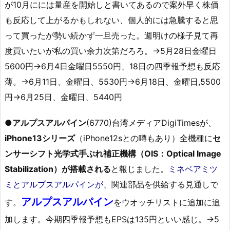
が10月にには量産を開始しと書いてあるので案外早く株価
も反応して上がるかもしれない、個人的には急騰すると思
って買ったが勢い続かず一旦売った。週明けの様子見て再
度買いたいが私の買い余力次第だろろ。→5月28日金曜日
5600円→6月4日金曜日5550円、18日の四季報予想も反応
薄。→6月11日、金曜日、5530円→6月18日、金曜日,5500
円→6月25日、金曜日、5440円
●
アルプスアルパイン
(6770)台湾メディアDigiTimesが、
iPhone13シリーズ
（iPhone12sとの噂もあり）全機種に
セ
ンサーシフト光学式手ぶれ補正機構（OIS：Optical Image
Stabilization）が搭載される
と報じました。
ミネベアミツ
ミとアルプスアルパイン
が
、関連部品を供給する見通しで
アルプスアルパイン
す。
をウオッチリストに追加に追
加します。今期四季報予想もEPSは135円といい感じ。→5